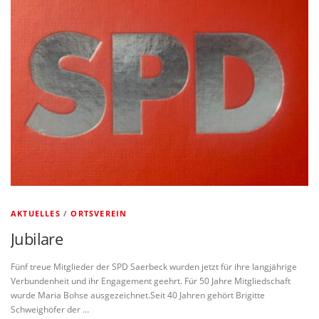
AKTUELLES
/
ORTSVEREIN
Jubilare
Fünf treue Mitglieder der SPD Saerbeck wurden jetzt für ihre langjährige
Verbundenheit und ihr Engagement geehrt. Für 50 Jahre Mitgliedschaft
wurde Maria Bohse ausgezeichnet.Seit 40 Jahren gehört Brigitte
Schweighöfer der …