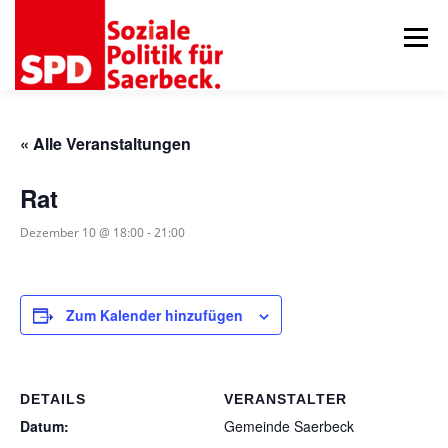
Zum
Inhalt
Menü
springen
AKTUELLES
ORTSVEREIN
GEMEINDERAT
« Alle Veranstaltungen
Rat
75 JAHRE RATSFRAKTION
TERMINE
KONTAKT
Dezember 10 @ 18:00
-
21:00
Zum Kalender hinzufügen
DETAILS
VERANSTALTER
Datum:
Gemeinde Saerbeck