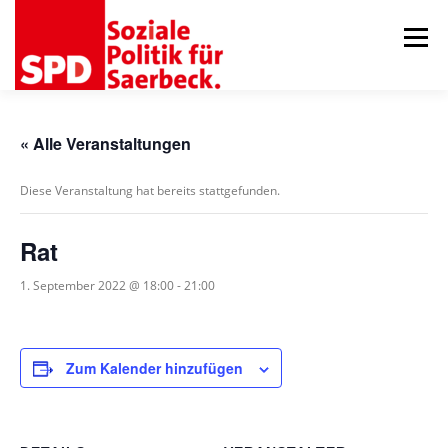
Zum
Inhalt
Menü
springen
AKTUELLES
ORTSVEREIN
GEMEINDERAT
« Alle Veranstaltungen
Diese Veranstaltung hat bereits stattgefunden.
75 JAHRE RATSFRAKTION
TERMINE
KONTAKT
Rat
1. September 2022 @ 18:00
-
21:00
Zum Kalender hinzufügen