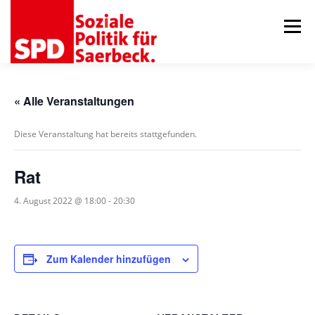
Zum
Inhalt
Menü
springen
AKTUELLES
ORTSVEREIN
GEMEINDERAT
« Alle Veranstaltungen
Diese Veranstaltung hat bereits stattgefunden.
75 JAHRE RATSFRAKTION
TERMINE
KONTAKT
Rat
4. August 2022 @ 18:00
-
20:30
Zum Kalender hinzufügen