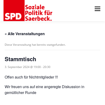
Zum
Inhalt
Menü
springen
AKTUELLES
ORTSVEREIN
GEMEINDERAT
« Alle Veranstaltungen
Diese Veranstaltung hat bereits stattgefunden.
75 JAHRE RATSFRAKTION
TERMINE
KONTAKT
Stammtisch
3. September 2024 @ 19:00
-
20:30
Offen auch für Nichtmitglieder !!!
Wir freuen uns auf eine angeregte Diskussion in
gemütlicher Runde