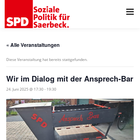
Zum
Inhalt
Menü
springen
AKTUELLES
ORTSVEREIN
GEMEINDERAT
« Alle Veranstaltungen
Diese Veranstaltung hat bereits stattgefunden.
75 JAHRE RATSFRAKTION
TERMINE
KONTAKT
Wir im Dialog mit der Ansprech-Bar
24. Juni 2025 @ 17:30
-
19:30