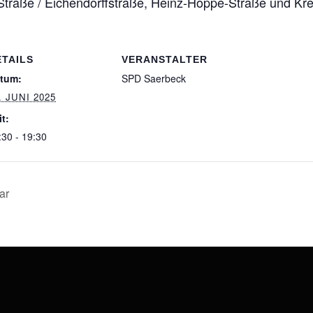
l-Straße / Eichendorffstraße, Heinz-Hoppe-Straße und 
ETAILS
VERANSTALTER
tum:
SPD Saerbeck
. JUNI 2025
it:
:30 - 19:30
ar