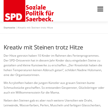
Zum
Inhalt
Menü
springen
Startseite
»
Kreativ mit Steinen trotz Hitze
AKTUELLES
ORTSVEREIN
GEMEINDERAT
Kreativ mit Steinen trotz Hitze
75 JAHRE RATSFRAKTION
TERMINE
KONTAKT
Der Hitze getrotzt haben 10 Kinder im Rahmen des Ferienprogrammes.
Der SPD-Ortsverein hat in diesem Jahr Kinder dazu eingeladen Steine zu
gestalten und kleine Kunstwerke zu erschaffen. „Der Kreativität haben die
hohen Temperaturen keinen Abbruch getan“, schildert Nadine Hülsmann,
eine der Organisatorinnen.
Mit Acrylstiften haben die jungen Künstler aus grauen Steinen bunte
Schmuckstücke geschaffen. So entstanden Gespenster, Glücksbringer oder
auch ein Willkommensstein für die Mama.
Neben den Steinen gab es aber noch weitere Utensilien wie Draht,
Leinwände, Wasserfarben, Perlen, Muscheln und farbigen Glasscherben,