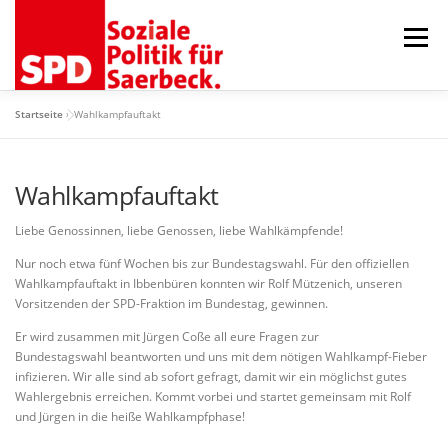
Zum
Inhalt
Menü
springen
Startseite
»
Wahlkampfauftakt
AKTUELLES
ORTSVEREIN
GEMEINDERAT
Wahlkampfauftakt
75 JAHRE RATSFRAKTION
TERMINE
KONTAKT
Liebe Genossinnen, liebe Genossen, liebe Wahlkämpfende!
Nur noch etwa fünf Wochen bis zur Bundestagswahl. Für den offiziellen
Wahlkampfauftakt in Ibbenbüren konnten wir Rolf Mützenich, unseren
Vorsitzenden der SPD-Fraktion im Bundestag, gewinnen.
Er wird zusammen mit Jürgen Coße all eure Fragen zur
Bundestagswahl beantworten und uns mit dem nötigen Wahlkampf-Fieber
infizieren. Wir alle sind ab sofort gefragt, damit wir ein möglichst gutes
Wahlergebnis erreichen. Kommt vorbei und startet gemeinsam mit Rolf
und Jürgen in die heiße Wahlkampfphase!